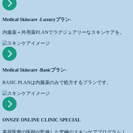
-
Luxury
プ
Medical Skincare -Luxuryプラン-
ラ
ン-
内服薬＋外用薬PLANでラグジュアリーなスキンケアを。
Medical
Skincare
-
Basic
プ
Medical Skincare -Basicプラン-
ラ
ン-
BASIC PLANは内服薬のみで処方するプランです。
ONNZE
ONLINE
CLINIC
SPECIAL
ONNZE ONLINE CLINIC SPECIAL
美容医療の医師が監修した究極のスキンケアプログラム！