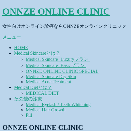
コ
ONNZE ONLINE CLINIC
ン
テ
女性向けオンライン診療ならONNZEオンラインクリニック
ン
ツ
メニュー
へ
ス
HOME
キ
Medical Skincareとは？
ッ
Medical Skincare -Luxuryプラン-
プ
Medical Skincare -Basicプラン-
ONNZE ONLINE CLINIC SPECIAL
Medical Skincare Dry Skin
Medical Acne Treatment
Medical Dietとは？
MEDICAL DIET
その他の診療
Medical Eyelash / Teeth Whitening
Medical Hair Growth
Pill
ONNZE ONLINE CLINIC