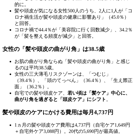
的に。
髪や頭皮が気になる女性500人のうち、2人に1人が「コ
ロナ禍生活が髪や頭皮の健康に影響あり」（45.0％）
と回答。
コロナ禍で44.4％が「美容院に行く回数減少」、34.2％
が「髪を整える頻度が減少」と回答。
女性の「髪や頭皮の曲がり角」は38.5歳
お肌の曲がり角ならぬ「髪や頭皮の曲がり角」と感じ
るのは平均38.5歳。
女性の三大薄毛リスクゾーンは、「つむじ」
（39.4％）、「頭のてっぺん」（36.4％）、「生え際正
面」（36.2％）。
自宅での髪や頭皮ケア、
若い頃は「髪ケア」中心に、
曲がり角を過ぎると「頭皮ケア」にシフト
。
髪や頭皮のケアにかける費用は毎月4,737円
1ヵ月の髪や頭皮ケア費用は4,737円（自宅ケア1,649円
＋自宅外ケア3,088円）。20代の5,690円が最高値。