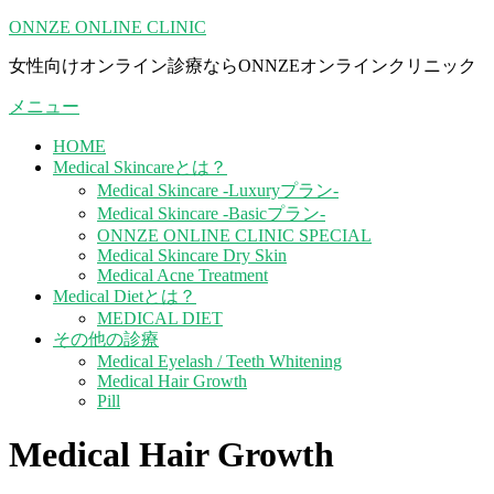
コ
ONNZE ONLINE CLINIC
ン
女性向けオンライン診療ならONNZEオンラインクリニック
テ
ン
メニュー
ツ
へ
HOME
ス
Medical Skincareとは？
キ
Medical Skincare -Luxuryプラン-
ッ
Medical Skincare -Basicプラン-
プ
ONNZE ONLINE CLINIC SPECIAL
Medical Skincare Dry Skin
Medical Acne Treatment
Medical Dietとは？
MEDICAL DIET
その他の診療
Medical Eyelash / Teeth Whitening
Medical Hair Growth
Pill
Medical Hair Growth