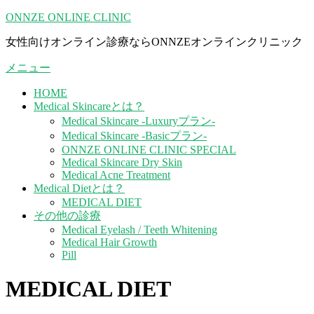
コ
ONNZE ONLINE CLINIC
ン
女性向けオンライン診療ならONNZEオンラインクリニック
テ
ン
メニュー
ツ
へ
HOME
ス
Medical Skincareとは？
キ
Medical Skincare -Luxuryプラン-
ッ
Medical Skincare -Basicプラン-
プ
ONNZE ONLINE CLINIC SPECIAL
Medical Skincare Dry Skin
Medical Acne Treatment
Medical Dietとは？
MEDICAL DIET
その他の診療
Medical Eyelash / Teeth Whitening
Medical Hair Growth
Pill
MEDICAL DIET