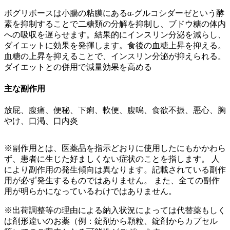
ボグリボースは小腸の粘膜にあるα-グルコシダーゼという酵
素を抑制することで二糖類の分解を抑制し、ブドウ糖の体内
への吸収を遅らせます。結果的にインスリン分泌を減らし、
ダイエットに効果を発揮します。食後の血糖上昇を抑える。
血糖の上昇を抑えることで、インスリン分泌が抑えられる。
ダイエットとの併用で減量効果を高める
主な副作用
放屁、腹痛、便秘、下痢、軟便、腹鳴、食欲不振、悪心、胸
やけ、口渇、口内炎
※副作用とは、医薬品を指示どおりに使用したにもかかわら
ず、患者に生じた好ましくない症状のことを指します。 人
により副作用の発生傾向は異なります。記載されている副作
用が必ず発生するものではありません。 また、全ての副作
用が明らかになっているわけではありません。
※出荷調整等の理由による納入状況によっては代替薬もしく
は剤形違いのお薬（例：錠剤から顆粒、錠剤からカプセル