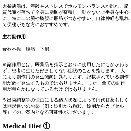
大柴胡湯は、年齢やストレスでホルモンバランスが乱れ、脂
質代謝が落ちて全身に脂肪が蓄積し、動かない上半身を中心
に、特に二の腕や脇腹に脂肪がつきやすい、自律神経も乱れ
て便秘がちな方におすすめです。
主な副作用
食欲不振、腹痛、下痢
※副作用とは、医薬品を指示どおりに使用したにもかかわら
ず、患者に生じた好ましくない症状のことを指します。 人
により副作用の発生傾向は異なります。記載されている副作
用が必ず発生するものではありません。 また、全ての副作
用が明らかになっているわけではありません。
※出荷調整等の理由による納入状況によっては代替薬もしく
は剤形違いのお薬（例：錠剤から顆粒、錠剤からカプセル
等）でのご案内となる可能性がございます。
Medical Diet ①